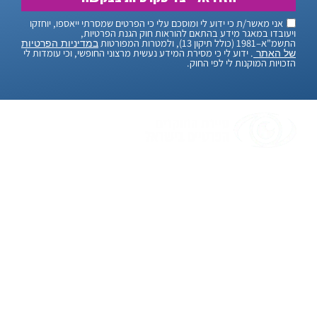
אני מאשר/ת כי ידוע לי ומוסכם עלי כי הפרטים שמסרתי ייאספו, יוחזקו
ויעובדו במאגר מידע בהתאם להוראות חוק הגנת הפרטיות,
התשמ"א–1981 (כולל תיקון 13), ולמטרות המפורטות
במדיניות הפרטיות
. ידוע לי כי מסירת המידע נעשית מרצוני החופשי, וכי עומדות לי
של האתר
הזכויות המוקנות לי לפי החוק.
"אנחנו, סיירת החוקרים הפרטיים בישראל, מאמינים
בלמצוא פתרונות גם לבעיות הכי מסובכות. עם יותר
מ-20 שנות ניסיון, אנחנו כאן כדי לעזור לכם בכל
חקירה שתצטרכו. אנו יודעים שמדובר בעניינים
חשובים ורגישים, ולכן אנו עושים הכל כדי לשמור על
הדיסקרטיות והמקצועיות המלאה. בעזרת טכנולוגיה
מתקדמת ואנשי מקצוע מנוסים, אנו כאן כדי לספק