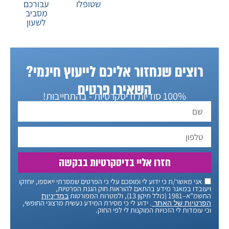
שטופלו
עבורכם
מסביב
לשעון
רוצים שנחזור אליכם לייעוץ חינמי?
השאירו פרטים
100% סודיות ודיסקרטיות - בהתחייבות!
חזרו אליי בדיסקרטיות בבקשה
אני מאשר/ת כי ידוע לי ומוסכם עלי כי הפרטים שמסרתי ייאספו, יוחזקו
ויעובדו במאגר מידע בהתאם להוראות חוק הגנת הפרטיות,
התשמ"א–1981 (כולל תיקון 13), ולמטרות המפורטות
במדיניות
. ידוע לי כי מסירת המידע נעשית מרצוני החופשי,
הפרטיות של האתר
וכי עומדות לי הזכויות המוקנות לי לפי החוק.