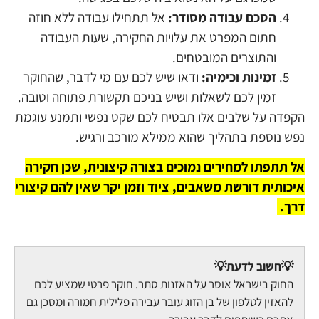
הסכם עבודה מסודר:
אל תתחילו עבודה ללא חוזה
חתום המפרט את עלויות החקירה, שעות העבודה
והתוצרים המובטחים.
זמינות וכימיה:
ודאו שיש לכם עם מי לדבר, שהחוקר
זמין לכם לשאלות ושיש בניכם תקשורת פתוחה וטובה.
הקפדה על שלבים אלו תבטיח לכם שקט נפשי ותמנע עוגמת
נפש נוספת בתהליך שהוא ממילא מורכב ורגיש.
אל תתפתו למחירים נמוכים בצורה קיצונית, שכן חקירה
איכותית דורשת משאבים, ציוד וזמן יקר שאין להם קיצורי
דרך.
💡חשוב לדעת💡
החוק בישראל אוסר על האזנות סתר. חוקר פרטי שמציע לכם
להאזין לטלפון של בן הזוג עובר עבירה פלילית חמורה ומסכן גם