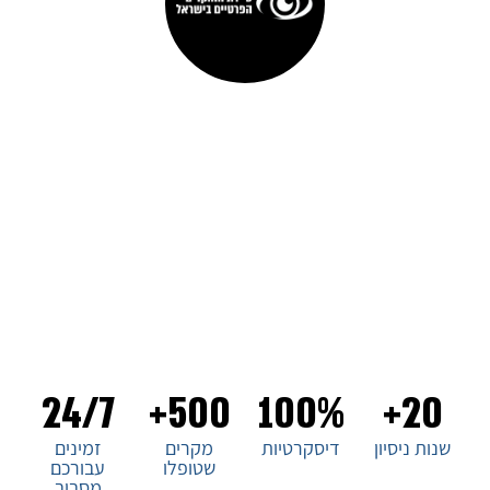
סיירת החוקרים הפרטיים בישראל
ברוכים הבאים לסיירת החוקרים הפרטיים בישראל, המובילה
בתחום החקירות הפרטיות בארץ. עם ניסיון של עשורים בתחום, אנו
מציעים שירותים מקצועיים ומהימנים ללקוחותינו. צוות החוקרים
שלנו מיומן ומתמחה בכל סוגי החקירות, ואנו מתחייבים
לדיסקרטיות מוחלטת ולמענה מהיר ויעיל לכל צורך. בחירת סיירת
החוקרים הפרטיים בישראל היא בחירה של ביטחון ואמינות. צרו
איתנו קשר עכשיו!
24/7
500+
100%
20+
שנות ניסיון
דיסקרטיות
מקרים
זמינים
שטופלו
עבורכם
מסביב