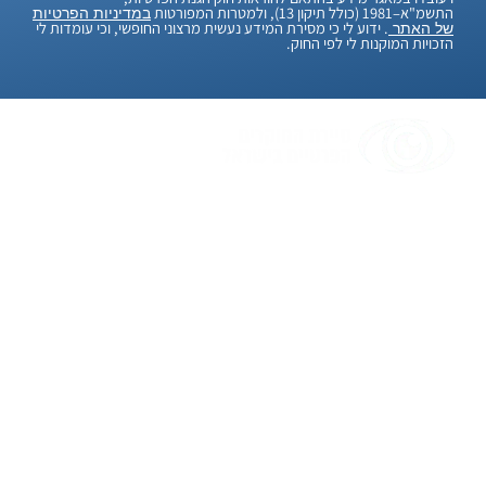
התשמ"א–1981 (כולל תיקון 13), ולמטרות המפורטות
במדיניות הפרטיות
. ידוע לי כי מסירת המידע נעשית מרצוני החופשי, וכי עומדות לי
של האתר
הזכויות המוקנות לי לפי החוק.
"אנחנו, סיירת החוקרים הפרטיים בישראל, מאמינים
בלמצוא פתרונות גם לבעיות הכי מסובכות. עם יותר
מ-20 שנות ניסיון, אנחנו כאן כדי לעזור לכם בכל
חקירה שתצטרכו. אנו יודעים שמדובר בעניינים
חשובים ורגישים, ולכן אנו עושים הכל כדי לשמור על
הדיסקרטיות והמקצועיות המלאה. בעזרת טכנולוגיה
מתקדמת ואנשי מקצוע מנוסים, אנו כאן כדי לספק
לכם שירות יעיל ואמין. בסיום החקירה, אנחנו מבטיחים
שמידעכם יישאר סודי ובטוח. אנחנו כאן כדי לעזור