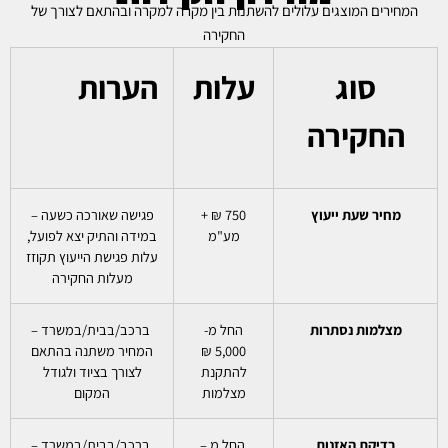
המחירים המוצגים עלולים להשתנות בין מקרה למקרה ובהתאם לצורך של
החקירה
סוג
עלות
הערות
החקירה
מחיר שעת ייעוץ
750 ₪ +
פגישה שאורכה כשעה –
מע"מ
במידה והתיק יצא לפועל,
עלות פגישת הייעוץ תקוזז
מעלות החקירה
מצלמות נסתרות
החל מ-
ברכב/בבית/במשרד –
5,000 ₪
המחיר משתנה בהתאם
להתקנת
לצורך בציוד ולגודל
מצלמות
המקום
בדיקת האזנות
החל מ –
ברכב/בבית/במשרד –