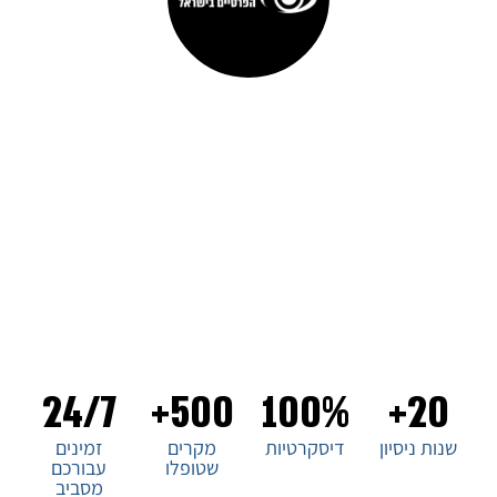
סיירת החוקרים הפרטיים בישראל
ברוכים הבאים לסיירת החוקרים הפרטיים בישראל, המובילה
בתחום החקירות הפרטיות בארץ. עם ניסיון של עשורים בתחום, אנו
מציעים שירותים מקצועיים ומהימנים ללקוחותינו. צוות החוקרים
שלנו מיומן ומתמחה בכל סוגי החקירות, ואנו מתחייבים
לדיסקרטיות מוחלטת ולמענה מהיר ויעיל לכל צורך. בחירת סיירת
החוקרים הפרטיים בישראל היא בחירה של ביטחון ואמינות. צרו
איתנו קשר עכשיו!
24/7
500+
100%
20+
שנות ניסיון
דיסקרטיות
מקרים
זמינים
שטופלו
עבורכם
מסביב