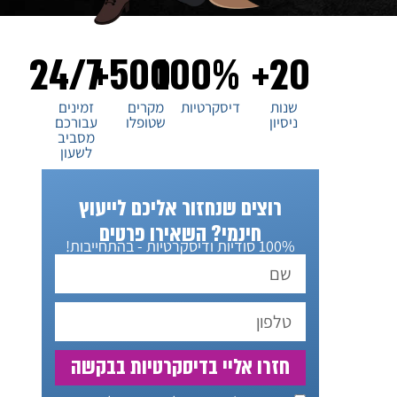
24/7
500+
100%
20+
שנות
דיסקרטיות
מקרים
זמינים
ניסיון
שטופלו
עבורכם
מסביב
לשעון
רוצים שנחזור אליכם לייעוץ
חינמי? השאירו פרטים
100% סודיות ודיסקרטיות - בהתחייבות!
חזרו אליי בדיסקרטיות בבקשה