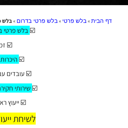
»
»
»
בלש פ
דף הבית
בלש פרטי
בלש פרטי בדרום
☑️
בלש פרטי בג
☑️ זמ
☑️
היכרות 
☑️ עובדים עם
☑️
שירותי חקירה
☑️ ייעוץ רא
לשיחת ייעו