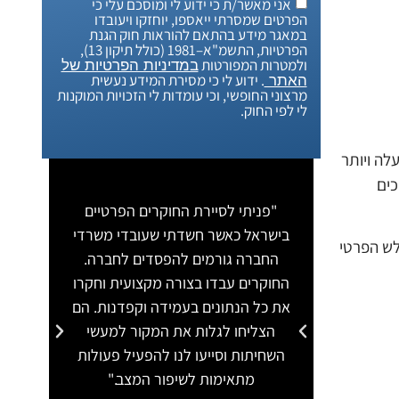
אני מאשר/ת כי ידוע לי ומוסכם עלי כי
הפרטים שמסרתי ייאספו, יוחזקו ויעובדו
במאגר מידע בהתאם להוראות חוק הגנת
הפרטיות, התשמ"א–1981 (כולל תיקון 13),
ולמטרות המפורטות
במדיניות הפרטיות של
. ידוע לי כי מסירת המידע נעשית
האתר
מרצוני החופשי, וכי עומדות לי הזכויות המוקנות
לי לפי החוק.
לה ויותר
כים
"פניתי לסיירת החוקרים הפרטיים
"כשנ
בישראל כאשר חשדתי שעובדי משרדי
פלילי
לש הפרטי
החברה גורמים להפסדים לחברה.
הפרטי
החוקרים עבדו בצורה מקצועית וחקרו
ברצי
את כל הנתונים בעמידה וקפדנות. הם
מרש
הצליחו לגלות את המקור למעשי
ה
השחיתות וסייעו לנו להפעיל פעולות
מתאימות לשיפור המצב."