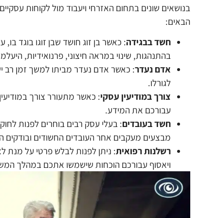
בנושאים שונים בתחום האזרחי ויעבוד מול לקוחות עסקיי
הבאים:
חשד בבגידה
: כאשר בן זוג חושד שבן זוגו בוגד בו, 
בהתנהגות, שינוי במראה חיצוני, פרנואידיות, היעלמו
אדם נעדר
: כאשר אדם נעדר מביתו למשך זמן רב יש
לגורלו.
צורך במודיעין עסקי
: כאשר מתעורר צורך במודיעין
עבורכם את המידע.
חשד בעובדים
: בעלי עסק רבים בוחרים לפנות לחו
מבצעים מעקבים אחר העובדים החשודים ובודקים הא
רשלנות רפואית
: ניתן לפנות לבלש פרטי על מנת ל
ויאסוף עבורכם הוכחות שישמשו אתכם במהלך המשפט 