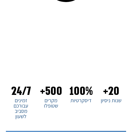
סיירת החוקרים הפרטיים בישראל
ברוכים הבאים לסיירת החוקרים הפרטיים בישראל, המובילה
בתחום החקירות הפרטיות בארץ. עם ניסיון של עשורים בתחום, אנו
מציעים שירותים מקצועיים ומהימנים ללקוחותינו. צוות החוקרים
שלנו מיומן ומתמחה בכל סוגי החקירות, ואנו מתחייבים
לדיסקרטיות מוחלטת ולמענה מהיר ויעיל לכל צורך. בחירת סיירת
החוקרים הפרטיים בישראל היא בחירה של ביטחון ואמינות. צרו
איתנו קשר עכשיו!
24/7
500+
100%
20+
שנות ניסיון
דיסקרטיות
מקרים
זמינים
שטופלו
עבורכם
מסביב
לשעון