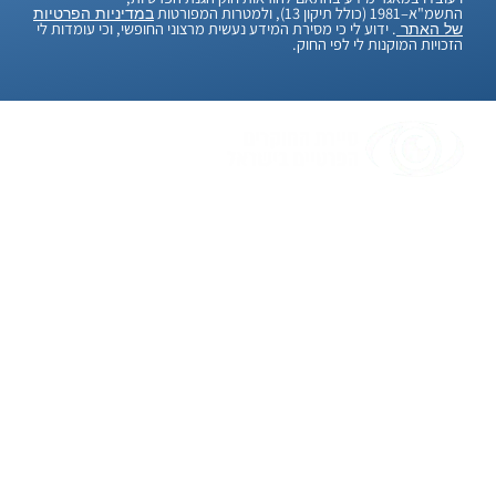
התשמ"א–1981 (כולל תיקון 13), ולמטרות המפורטות
במדיניות הפרטיות
. ידוע לי כי מסירת המידע נעשית מרצוני החופשי, וכי עומדות לי
של האתר
הזכויות המוקנות לי לפי החוק.
"אנחנו, סיירת החוקרים הפרטיים בישראל, מאמינים
בלמצוא פתרונות גם לבעיות הכי מסובכות. עם יותר
מ-20 שנות ניסיון, אנחנו כאן כדי לעזור לכם בכל
חקירה שתצטרכו. אנו יודעים שמדובר בעניינים
חשובים ורגישים, ולכן אנו עושים הכל כדי לשמור על
הדיסקרטיות והמקצועיות המלאה. בעזרת טכנולוגיה
מתקדמת ואנשי מקצוע מנוסים, אנו כאן כדי לספק
לכם שירות יעיל ואמין. בסיום החקירה, אנחנו מבטיחים
שמידעכם יישאר סודי ובטוח. אנחנו כאן כדי לעזור