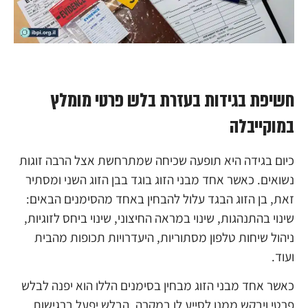
חשיפת בגידות בעזרת בלש פרטי מומלץ
במוקייבלה
כיום בגידה היא תופעה שכיחה שמתרחשת אצל הרבה זוגות
נשואים. כאשר אחד מבני הזוג בוגד בבן הזוג השני ומסתיר
זאת, בן הזוג הבגד עלול להבחין באחד מהסימנים הבאים:
שינוי בהתנהגות, שינוי במראה החיצוני, שינוי ביחס לזוגיות,
ניהול שיחות טלפון מסתוריות, היעדרויות תכופות מהבית
ועוד.
כאשר אחד מבני הזוג מבחין בסימנים הללו הוא יפנה לבלש
פרטי ויבקש ממנו לסייע לו במקרה. הבלש יפעל ברגישות