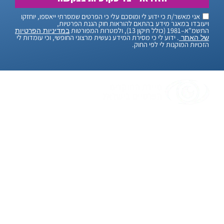
אני מאשר/ת כי ידוע לי ומוסכם עלי כי הפרטים שמסרתי ייאספו, יוחזקו
ויעובדו במאגר מידע בהתאם להוראות חוק הגנת הפרטיות,
התשמ"א–1981 (כולל תיקון 13), ולמטרות המפורטות
במדיניות הפרטיות
. ידוע לי כי מסירת המידע נעשית מרצוני החופשי, וכי עומדות לי
של האתר
הזכויות המוקנות לי לפי החוק.
"אנחנו, סיירת החוקרים הפרטיים בישראל, מאמינים
בלמצוא פתרונות גם לבעיות הכי מסובכות. עם יותר
מ-20 שנות ניסיון, אנחנו כאן כדי לעזור לכם בכל
חקירה שתצטרכו. אנו יודעים שמדובר בעניינים
חשובים ורגישים, ולכן אנו עושים הכל כדי לשמור על
הדיסקרטיות והמקצועיות המלאה. בעזרת טכנולוגיה
מתקדמת ואנשי מקצוע מנוסים, אנו כאן כדי לספק