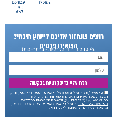
שטופלו
עבורכם
מסביב
לשעון
רוצים שנחזור אליכם לייעוץ חינמי?
השאירו פרטים
100% סודיות ודיסקרטיות - בהתחייבות!
חזרו אליי בדיסקרטיות בבקשה
אני מאשר/ת כי ידוע לי ומוסכם עלי כי הפרטים שמסרתי ייאספו, יוחזקו
ויעובדו במאגר מידע בהתאם להוראות חוק הגנת הפרטיות,
התשמ"א–1981 (כולל תיקון 13), ולמטרות המפורטות
במדיניות
. ידוע לי כי מסירת המידע נעשית מרצוני החופשי,
הפרטיות של האתר
וכי עומדות לי הזכויות המוקנות לי לפי החוק.