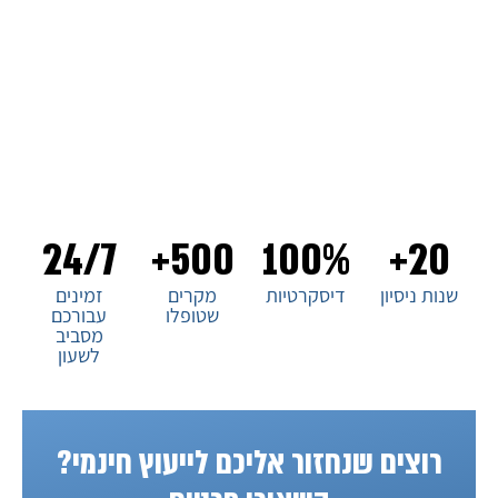
בתחום החקירות הפרטיות בארץ. עם ניסיון של עשורים בתחום, אנו
מציעים שירותים מקצועיים ומהימנים ללקוחותינו. צוות החוקרים
שלנו מיומן ומתמחה בכל סוגי החקירות, ואנו מתחייבים
לדיסקרטיות מוחלטת ולמענה מהיר ויעיל לכל צורך. בחירת סיירת
החוקרים הפרטיים בישראל היא בחירה של ביטחון ואמינות. צרו
איתנו קשר עכשיו!
24/7
500+
100%
20+
שנות ניסיון
דיסקרטיות
מקרים
זמינים
שטופלו
עבורכם
מסביב
לשעון
רוצים שנחזור אליכם לייעוץ חינמי?