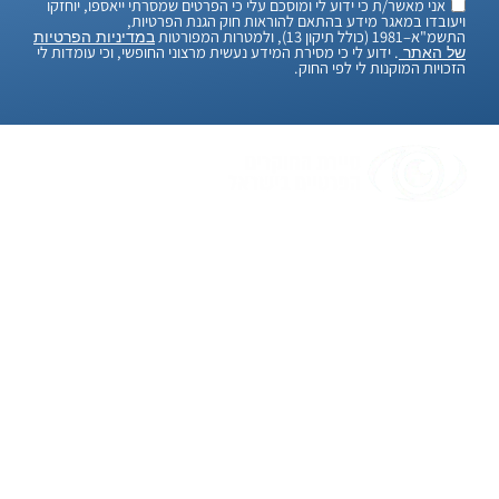
אני מאשר/ת כי ידוע לי ומוסכם עלי כי הפרטים שמסרתי ייאספו, יוחזקו
ויעובדו במאגר מידע בהתאם להוראות חוק הגנת הפרטיות,
התשמ"א–1981 (כולל תיקון 13), ולמטרות המפורטות
במדיניות הפרטיות
. ידוע לי כי מסירת המידע נעשית מרצוני החופשי, וכי עומדות לי
של האתר
הזכויות המוקנות לי לפי החוק.
"אנחנו, סיירת החוקרים הפרטיים בישראל, מאמינים
בלמצוא פתרונות גם לבעיות הכי מסובכות. עם יותר
מ-20 שנות ניסיון, אנחנו כאן כדי לעזור לכם בכל
חקירה שתצטרכו. אנו יודעים שמדובר בעניינים
חשובים ורגישים, ולכן אנו עושים הכל כדי לשמור על
הדיסקרטיות והמקצועיות המלאה. בעזרת טכנולוגיה
מתקדמת ואנשי מקצוע מנוסים, אנו כאן כדי לספק
לכם שירות יעיל ואמין. בסיום החקירה, אנחנו מבטיחים