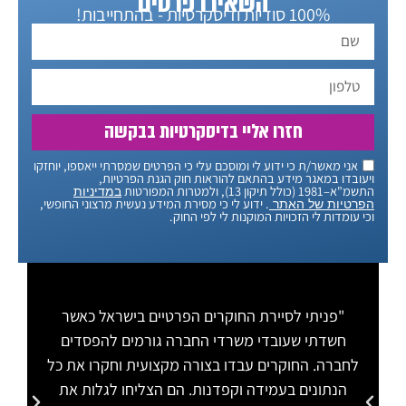
השאירו פרטים
100% סודיות ודיסקרטיות - בהתחייבות!
חזרו אליי בדיסקרטיות בבקשה
אני מאשר/ת כי ידוע לי ומוסכם עלי כי הפרטים שמסרתי ייאספו, יוחזקו
ויעובדו במאגר מידע בהתאם להוראות חוק הגנת הפרטיות,
התשמ"א–1981 (כולל תיקון 13), ולמטרות המפורטות
במדיניות
. ידוע לי כי מסירת המידע נעשית מרצוני החופשי,
הפרטיות של האתר
וכי עומדות לי הזכויות המוקנות לי לפי החוק.
"פניתי לסיירת החוקרים הפרטיים בישראל כאשר
"
חשדתי שעובדי משרדי החברה גורמים להפסדים
לחברה. החוקרים עבדו בצורה מקצועית וחקרו את כל
הת
הנתונים בעמידה וקפדנות. הם הצליחו לגלות את