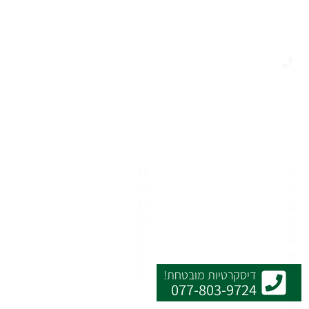
שמידעכם יישאר סודי ובטוח. אנחנו כאן כדי לעזור
לכם, בלי שום סודות."
077-803-9724
משרד לתיאום פניות חדשות:
08:00 – 17:00
חקירות שכבר התקבלו מנוהלות 24/7
חוקרים פרטיים
אודות
משרד חקירות
מידע מקצועי
מעקבים
בלוג החקירות
חקירות כלליות
בעלי מקצוע
גילוי האזנות
סיפורי מקרה
גילוי בגידות
המלצות
חקירות במשפחה
כללי
דיסקרטיות מובטחת!
077-803-9724
שירותי חקירות
איתורים