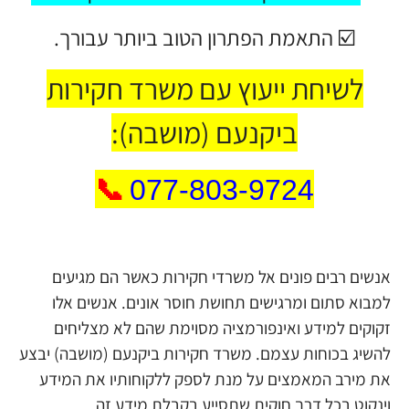
☑️ התאמת הפתרון הטוב ביותר עבורך.
לשיחת ייעוץ עם משרד חקירות
ביקנעם (מושבה):
📞
077-803-9724
אנשים רבים פונים אל משרדי חקירות כאשר הם מגיעים
למבוא סתום ומרגישים תחושת חוסר אונים. אנשים אלו
זקוקים למידע ואינפורמציה מסוימת שהם לא מצליחים
להשיג בכוחות עצמם. משרד חקירות ביקנעם (מושבה) יבצע
את מירב המאמצים על מנת לספק ללקוחותיו את המידע
וינקוט בכל דרך חוקית שתסייע בקבלת מידע זה.