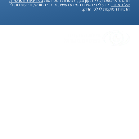
התשמ"א–1981 (כולל תיקון 13), ולמטרות המפורטות
במדיניות הפרטיות
. ידוע לי כי מסירת המידע נעשית מרצוני החופשי, וכי עומדות לי
של האתר
הזכויות המוקנות לי לפי החוק.
"אנחנו, סיירת החוקרים הפרטיים בישראל, מאמינים
בלמצוא פתרונות גם לבעיות הכי מסובכות. עם יותר
מ-20 שנות ניסיון, אנחנו כאן כדי לעזור לכם בכל
חקירה שתצטרכו. אנו יודעים שמדובר בעניינים
חשובים ורגישים, ולכן אנו עושים הכל כדי לשמור על
הדיסקרטיות והמקצועיות המלאה. בעזרת טכנולוגיה
מתקדמת ואנשי מקצוע מנוסים, אנו כאן כדי לספק
לכם שירות יעיל ואמין. בסיום החקירה, אנחנו מבטיחים
שמידעכם יישאר סודי ובטוח. אנחנו כאן כדי לעזור